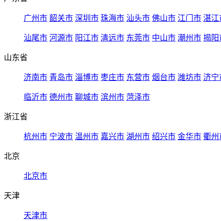
广州市
韶关市
深圳市
珠海市
汕头市
佛山市
江门市
湛江
汕尾市
河源市
阳江市
清远市
东莞市
中山市
潮州市
揭阳
山东省
济南市
青岛市
淄博市
枣庄市
东营市
烟台市
潍坊市
济宁
临沂市
德州市
聊城市
滨州市
菏泽市
浙江省
杭州市
宁波市
温州市
嘉兴市
湖州市
绍兴市
金华市
衢州
北京
北京市
天津
天津市