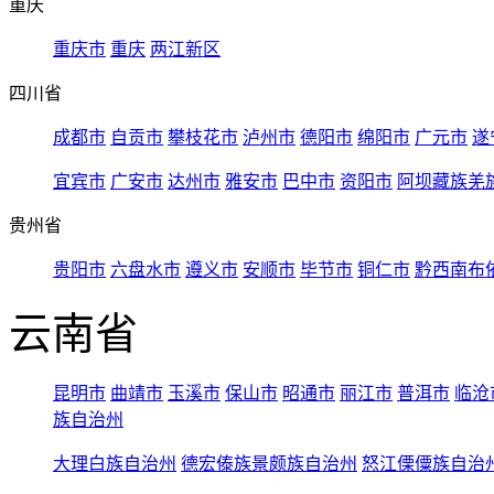
重庆
重庆市
重庆
两江新区
四川省
成都市
自贡市
攀枝花市
泸州市
德阳市
绵阳市
广元市
遂
宜宾市
广安市
达州市
雅安市
巴中市
资阳市
阿坝藏族羌
贵州省
贵阳市
六盘水市
遵义市
安顺市
毕节市
铜仁市
黔西南布
云南省
昆明市
曲靖市
玉溪市
保山市
昭通市
丽江市
普洱市
临沧
族自治州
大理白族自治州
德宏傣族景颇族自治州
怒江傈僳族自治