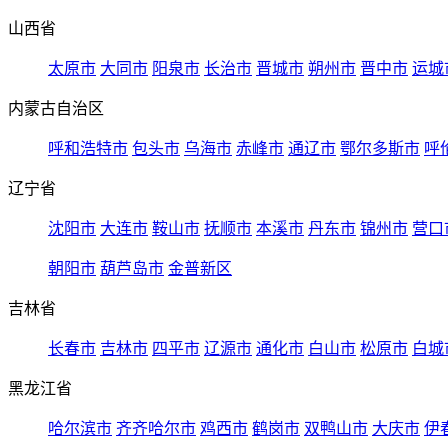
山西省
太原市
大同市
阳泉市
长治市
晋城市
朔州市
晋中市
运城
内蒙古自治区
呼和浩特市
包头市
乌海市
赤峰市
通辽市
鄂尔多斯市
呼
辽宁省
沈阳市
大连市
鞍山市
抚顺市
本溪市
丹东市
锦州市
营口
朝阳市
葫芦岛市
金普新区
吉林省
长春市
吉林市
四平市
辽源市
通化市
白山市
松原市
白城
黑龙江省
哈尔滨市
齐齐哈尔市
鸡西市
鹤岗市
双鸭山市
大庆市
伊