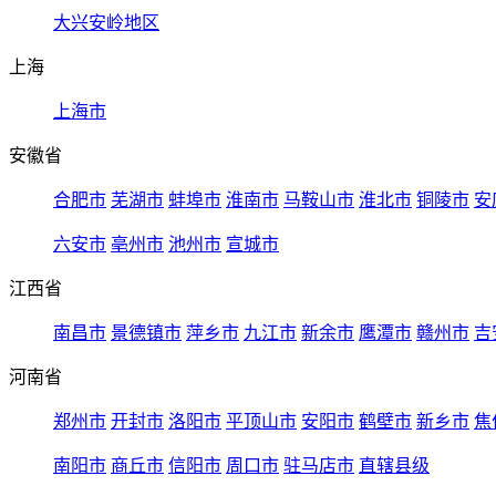
大兴安岭地区
上海
上海市
安徽省
合肥市
芜湖市
蚌埠市
淮南市
马鞍山市
淮北市
铜陵市
安
六安市
亳州市
池州市
宣城市
江西省
南昌市
景德镇市
萍乡市
九江市
新余市
鹰潭市
赣州市
吉
河南省
郑州市
开封市
洛阳市
平顶山市
安阳市
鹤壁市
新乡市
焦
南阳市
商丘市
信阳市
周口市
驻马店市
直辖县级