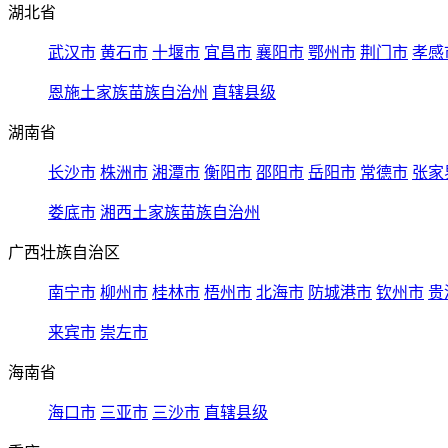
湖北省
武汉市
黄石市
十堰市
宜昌市
襄阳市
鄂州市
荆门市
孝感
恩施土家族苗族自治州
直辖县级
湖南省
长沙市
株洲市
湘潭市
衡阳市
邵阳市
岳阳市
常德市
张家
娄底市
湘西土家族苗族自治州
广西壮族自治区
南宁市
柳州市
桂林市
梧州市
北海市
防城港市
钦州市
贵
来宾市
崇左市
海南省
海口市
三亚市
三沙市
直辖县级