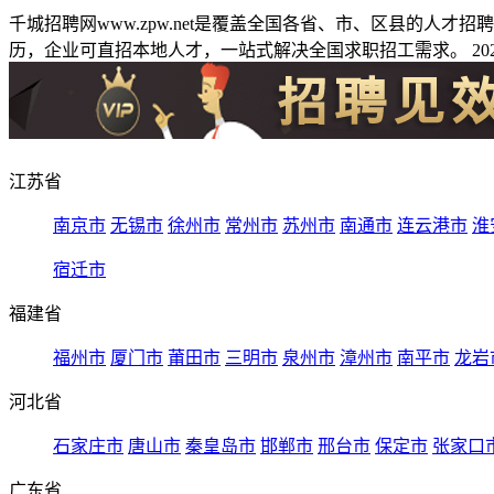
千城招聘网www.zpw.net是覆盖全国各省、市、区县的人
历，企业可直招本地人才，一站式解决全国求职招工需求。 2026
江苏省
南京市
无锡市
徐州市
常州市
苏州市
南通市
连云港市
淮
宿迁市
福建省
福州市
厦门市
莆田市
三明市
泉州市
漳州市
南平市
龙岩
河北省
石家庄市
唐山市
秦皇岛市
邯郸市
邢台市
保定市
张家口
广东省