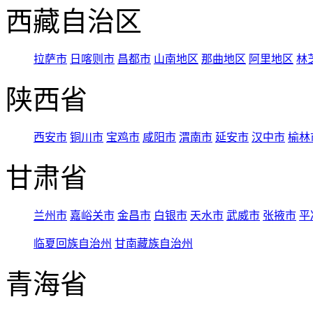
西藏自治区
拉萨市
日喀则市
昌都市
山南地区
那曲地区
阿里地区
林
陕西省
西安市
铜川市
宝鸡市
咸阳市
渭南市
延安市
汉中市
榆林
甘肃省
兰州市
嘉峪关市
金昌市
白银市
天水市
武威市
张掖市
平
临夏回族自治州
甘南藏族自治州
青海省