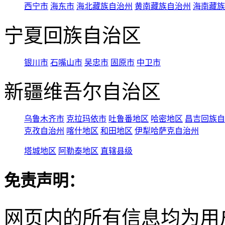
西宁市
海东市
海北藏族自治州
黄南藏族自治州
海南藏族
宁夏回族自治区
银川市
石嘴山市
吴忠市
固原市
中卫市
新疆维吾尔自治区
乌鲁木齐市
克拉玛依市
吐鲁番地区
哈密地区
昌吉回族自
克孜自治州
喀什地区
和田地区
伊犁哈萨克自治州
塔城地区
阿勒泰地区
直辖县级
免责声明：
网页内的所有信息均为用